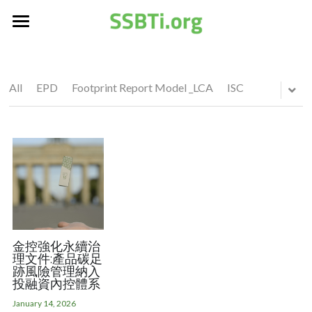
Home
Services
All
EPD
Footprint Report Model _LCA
ISC
About
Footprint Report Model
LCA
Affiliate
About SSBTi
SSBTi Podcast
Introduction
Older Web
1.5度科學減碳協會
Search
Shared data
LCA培訓里程碑
協會宗旨章程
Join Us成為會員
Newsletter
LCA資料庫分類及屬性
協會會員制度
金控強化永續治
理文件:產品碳足
跡風險管理納入
Older Web News
LCA足跡資料庫簡介
SSBTi@CHINA
投融資內控體系
LCA Data Center
January 14, 2026
SSBTi＠Vietnam